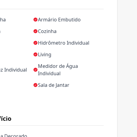
nha
Armário Embutido
a
Cozinha
Hidrômetro Individual
Living
Medidor de Água
z Individual
Individual
Sala de Jantar
ício
da Decorado