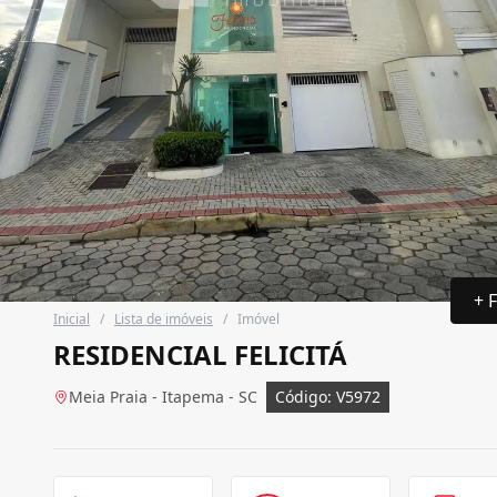
+ 
Inicial
/
Lista de imóveis
/
Imóvel
RESIDENCIAL FELICITÁ
Meia Praia - Itapema - SC
Código: V5972