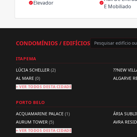
Elevador
E Mobiliado
CONDOMÍNIOS / EDIFÍCIOS
ITAPEMA
LÚCIA SCHELLER
(2)
??NEW VIL
AL MARE
(0)
ALGARVE R
+ VER TODOS DESTA CIDADE
PORTO BELO
ACQUAMARINE PALACE
(1)
ÁRIA SUBL
AURUM TOWER
(5)
AVRA RESI
+ VER TODOS DESTA CIDADE