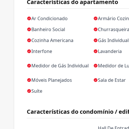
Características do apartamento
Ar Condicionado
Armário Cozi
Banheiro Social
Churrasqueir
Cozinha Americana
Gás Individual
Interfone
Lavanderia
Medidor de Gás Individual
Medidor de Lu
Móveis Planejados
Sala de Estar
Suíte
Características do condomínio / edif
Hall De Entra