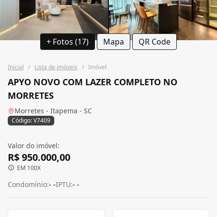
+ Fotos (17)
Mapa
QR Code
Inicial
/
Lista de imóveis
/
Imóvel
APYO NOVO COM LAZER COMPLETO NO
MORRETES
Morretes - Itapema - SC
Código: V7409
Valor do imóvel:
R$ 950.000,00
EM 100X
Condomínio:
- -
IPTU:
- -