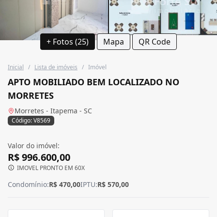
+ Fotos (25)
Mapa
QR Code
Inicial
/
Lista de imóveis
/
Imóvel
APTO MOBILIADO BEM LOCALIZADO NO
MORRETES
Morretes - Itapema - SC
Código: V8569
Valor do imóvel:
R$ 996.600,00
IMOVEL PRONTO EM 60X
Condomínio:
R$ 470,00
IPTU:
R$ 570,00