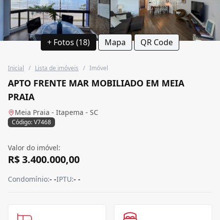
+ Fotos (18)
Mapa
QR Code
Inicial
/
Lista de imóveis
/
Imóvel
APTO FRENTE MAR MOBILIADO EM MEIA
PRAIA
Meia Praia - Itapema - SC
Código: V7468
Valor do imóvel:
R$ 3.400.000,00
Condomínio:
- -
IPTU:
- -