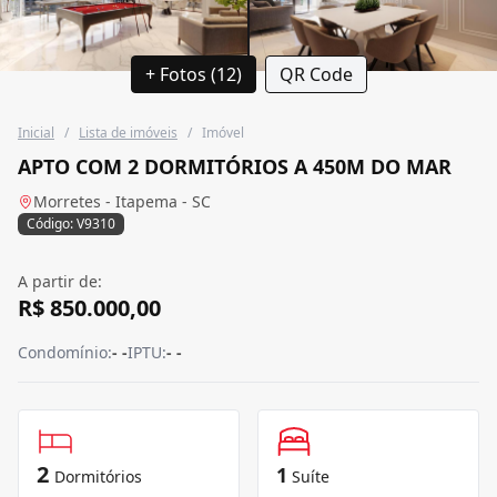
+ Fotos (12)
QR Code
Inicial
/
Lista de imóveis
/
Imóvel
APTO COM 2 DORMITÓRIOS A 450M DO MAR
Morretes - Itapema - SC
Código: V9310
A partir de:
R$ 850.000,00
Condomínio:
- -
IPTU:
- -
2
1
Dormitórios
Suíte