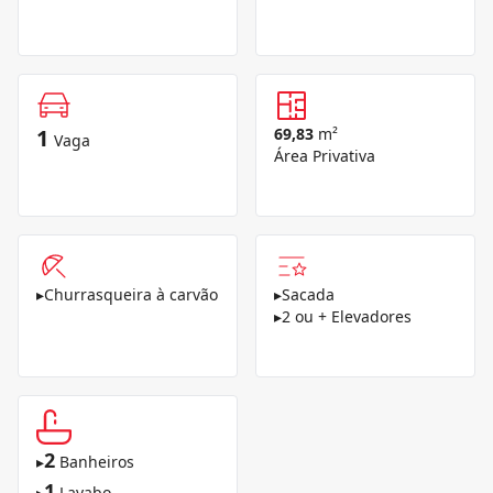
1
69,83
m²
Vaga
Área Privativa
▸
Churrasqueira à carvão
▸
Sacada
▸
2 ou + Elevadores
2
▸
Banheiros
1
▸
Lavabo