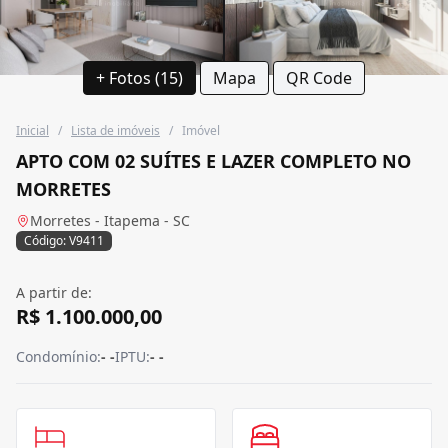
+ Fotos (15)
Mapa
QR Code
Inicial
/
Lista de imóveis
/
Imóvel
APTO COM 02 SUÍTES E LAZER COMPLETO NO
MORRETES
Morretes - Itapema - SC
Código: V9411
A partir de:
R$ 1.100.000,00
Condomínio:
- -
IPTU:
- -