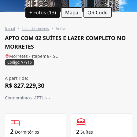
+ Fotos (13)
Mapa
QR Code
Inicial
/
Lista de imóveis
/
Imóvel
APTO COM 02 SUÍTES E LAZER COMPLETO NO
MORRETES
Morretes - Itapema - SC
Código: V7916
A partir de:
R$ 827.229,30
Condomínio:
- -
IPTU:
- -
2
2
Dormitórios
Suítes