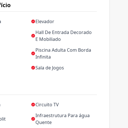
ício
a
Elevador
Hall De Entrada Decorado
E Mobiliado
Piscina Adulta Com Borda
Infinita
Sala de Jogos
a
Circuito TV
Infraestrutura Para água
lit
Quente