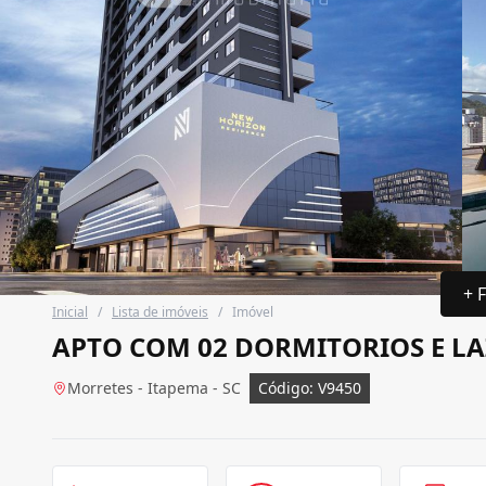
+ 
Inicial
/
Lista de imóveis
/
Imóvel
APTO COM 02 DORMITORIOS E L
Morretes - Itapema - SC
Código: V9450