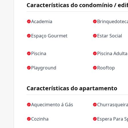
Características do condomínio / edif
Academia
Brinquedotec
Espaço Gourmet
Estar Social
Piscina
Piscina Adulta
Playground
Rooftop
Características do apartamento
Aquecimento á Gás
Churrasqueir
Cozinha
Espera Para Sp