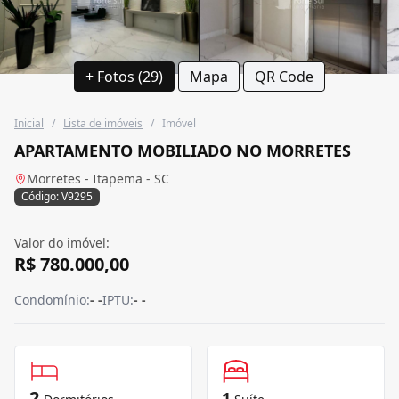
+ Fotos (29)
Mapa
QR Code
Inicial
/
Lista de imóveis
/
Imóvel
APARTAMENTO MOBILIADO NO MORRETES
Morretes - Itapema - SC
Código: V9295
Valor do imóvel:
R$ 780.000,00
Condomínio:
- -
IPTU:
- -
2
1