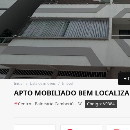
+ 
Inicial
/
Lista de imóveis
/
Imóvel
APTO MOBILIADO BEM LOCALIZ
Centro - Balneário Camboriú - SC
Código: V9384