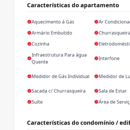
Características do apartamento
Aquecimento á Gás
Ar Condicion
Armário Embutido
Churrasqueir
Cozinha
Eletrodomést
Infraestrutura Para água
Interfone
Quente
Medidor de Gás Individual
Medidor de Lu
Sacada c/ Churrasqueira
Sala de Estar
Suíte
Área de Servi
Características do condomínio / edif