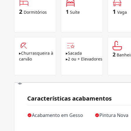
2
1
1
Dormitórios
Suíte
Vaga
▸
Churrasqueira à
▸
Sacada
2
Banhei
carvão
▸
2 ou + Elevadores
Características acabamentos
Acabamento em Gesso
Pintura Nova