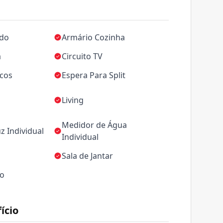
ado
Armário Cozinha
a
Circuito TV
icos
Espera Para Split
Living
Medidor de Água
z Individual
Individual
Sala de Jantar
ço
ício