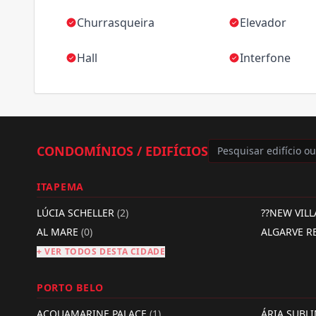
Churrasqueira
Elevador
Hall
Interfone
CONDOMÍNIOS / EDIFÍCIOS
ITAPEMA
LÚCIA SCHELLER
(2)
??NEW VIL
AL MARE
(0)
ALGARVE R
+ VER TODOS DESTA CIDADE
PORTO BELO
ACQUAMARINE PALACE
(1)
ÁRIA SUBL