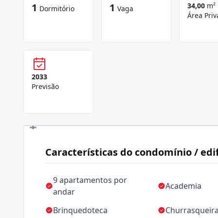
1
1
34,00
m²
Dormitório
Vaga
Área Priv
2033
Previsão
Características do condomínio / edif
9 apartamentos por
Academia
andar
Brinquedoteca
Churrasqueir