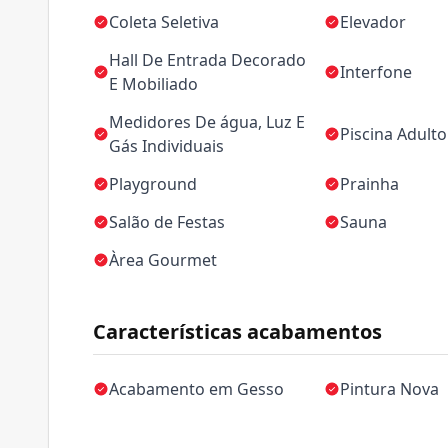
Coleta Seletiva
Elevador
Hall De Entrada Decorado
Interfone
E Mobiliado
Medidores De água, Luz E
Piscina Adulto
Gás Individuais
Playground
Prainha
Salão de Festas
Sauna
Àrea Gourmet
Características acabamentos
Acabamento em Gesso
Pintura Nova