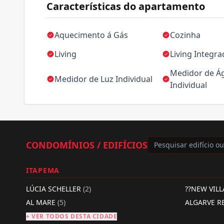
Características do apartamento
Aquecimento á Gás
Cozinha
Living
Living Integr
Medidor de Á
Medidor de Luz Individual
Individual
CONDOMÍNIOS / EDIFÍCIOS
ITAPEMA
LÚCIA SCHELLER
(2)
??NEW VIL
AL MARE
(5)
ALGARVE R
+ VER TODOS DESTA CIDADE