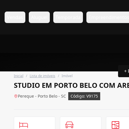
Vendas
Aluguel
Temporada
Empreendimento
+ 
Inicial
/
Lista de imóveis
/
Imóvel
STUDIO EM PORTO BELO COM AR
Pereque - Porto Belo - SC
Código: V9175