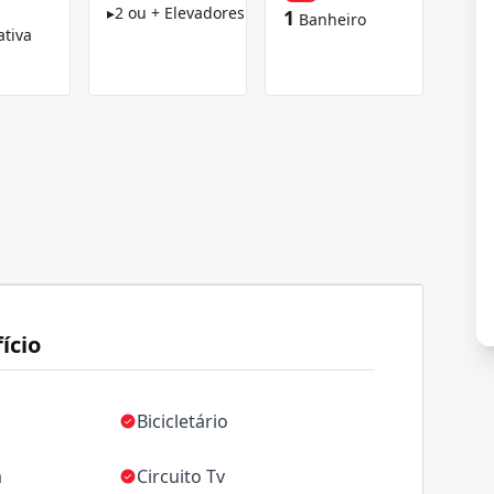
▸
2 ou + Elevadores
1
Banheiro
ativa
ício
Bicicletário
a
Circuito Tv