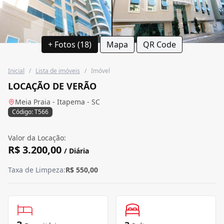
+ Fotos (18)
Mapa
QR Code
Inicial
/
Lista de imóveis
/
Imóvel
LOCAÇÃO DE VERÃO
Meia Praia - Itapema - SC
Código: T566
Valor da Locação:
R$ 3.200,00
/ Diária
Taxa de Limpeza:
R$ 550,00