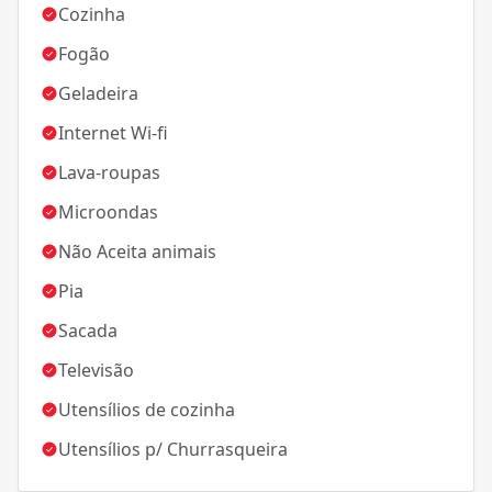
Cozinha
Fogão
Geladeira
Internet Wi-fi
Lava-roupas
Microondas
Não Aceita animais
Pia
Sacada
Televisão
Utensílios de cozinha
Utensílios p/ Churrasqueira