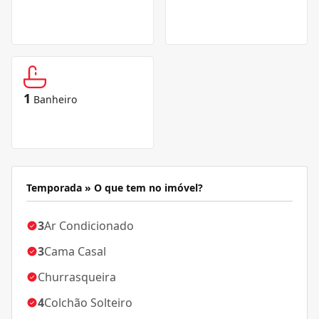
1
Banheiro
Temporada » O que tem no imóvel?
3
Ar Condicionado
3
Cama Casal
Churrasqueira
4
Colchão Solteiro