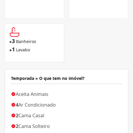
3
▸
Banheiros
1
▸
Lavabo
Temporada » O que tem no imóvel?
Aceita Animais
4
Ar Condicionado
2
Cama Casal
2
Cama Solteiro