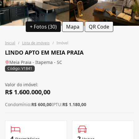
+ Fotos (30)
Mapa
QR Code
Inicial
/
Lista de imóveis
/
Imóvel
LINDO APTO EM MEIA PRAIA
Meia Praia - Itapema - SC
Código: V1841
Valor do imóvel:
R$ 1.600.000,00
Condomínio:
R$ 600,00
IPTU:
R$ 1.180,00
4
2