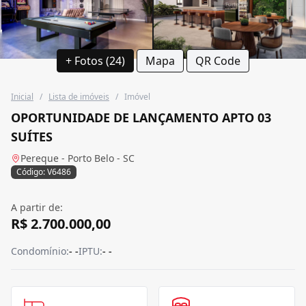
+ Fotos (24)
Mapa
QR Code
Inicial
/
Lista de imóveis
/
Imóvel
OPORTUNIDADE DE LANÇAMENTO APTO 03
SUÍTES
Pereque - Porto Belo - SC
Código: V6486
A partir de:
R$ 2.700.000,00
Condomínio:
- -
IPTU:
- -