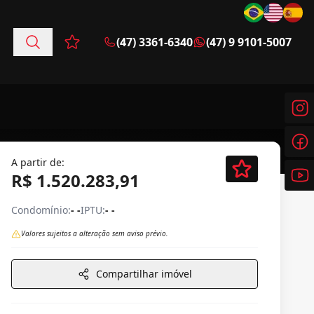
(47) 3361-6340
(47) 9 9101-5007
Favoritos (0 itens)
A partir de:
R$ 1.520.283,91
Condomínio:
- -
IPTU:
- -
Valores sujeitos a alteração sem aviso prévio.
Compartilhar imóvel