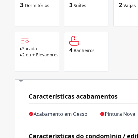
3
2
3
Dormitórios
Suítes
Vagas
▸
Sacada
4
Banheiros
▸
2 ou + Elevadores
Características acabamentos
Acabamento em Gesso
Pintura Nova
Características do condomínio / edif