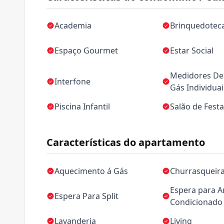
Academia
Brinquedotec
Espaço Gourmet
Estar Social
Medidores De 
Interfone
Gás Individuai
Piscina Infantil
Salão de Fest
Características do apartamento
Aquecimento á Gás
Churrasqueir
Espera para A
Espera Para Split
Condicionado
Lavanderia
Living