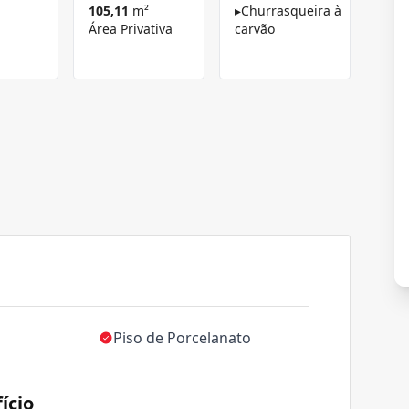
105,11
m²
▸
Churrasqueira à
Área Privativa
carvão
Piso de Porcelanato
ício