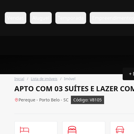
Vendas
Aluguel
Temporada
Empreendimento
+ 
Inicial
/
Lista de imóveis
/
Imóvel
APTO COM 03 SUÍTES E LAZER C
Pereque - Porto Belo - SC
Código: V8105