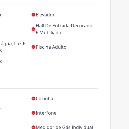
a
Elevador
Hall De Entrada Decorado
E Mobiliado
água, Luz E
Piscina Adulto
s
as
a
Cozinha
r
Interfone
Medidor de Gás Individual