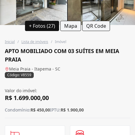
+ Fotos (27)
Mapa
QR Code
Inicial
/
Lista de imóveis
/
Imóvel
APTO MOBILIADO COM 03 SUÍTES EM MEIA
PRAIA
Meia Praia - Itapema - SC
Código: V8559
Valor do imóvel:
R$ 1.699.000,00
Condomínio:
R$ 450,00
IPTU:
R$ 1.900,00