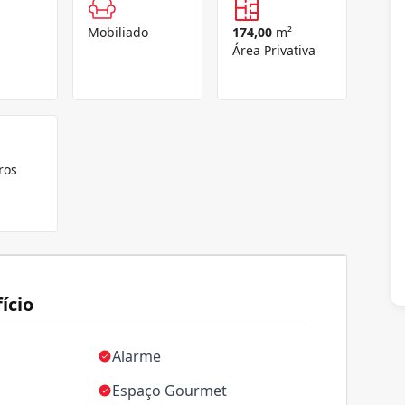
Mobiliado
174,00
m²
Área Privativa
ros
ício
Alarme
Espaço Gourmet