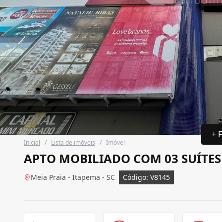
+ 
Inicial
/
Lista de imóveis
/
Imóvel
APTO MOBILIADO COM 03 SUÍTES
Meia Praia - Itapema - SC
Código: V8145