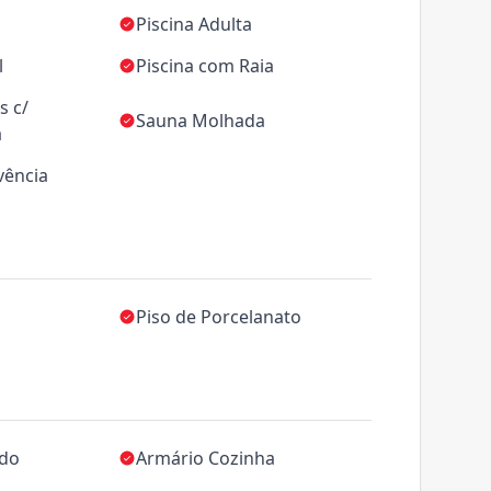
Piscina Adulta
l
Piscina com Raia
s c/
Sauna Molhada
a
vência
Piso de Porcelanato
ado
Armário Cozinha