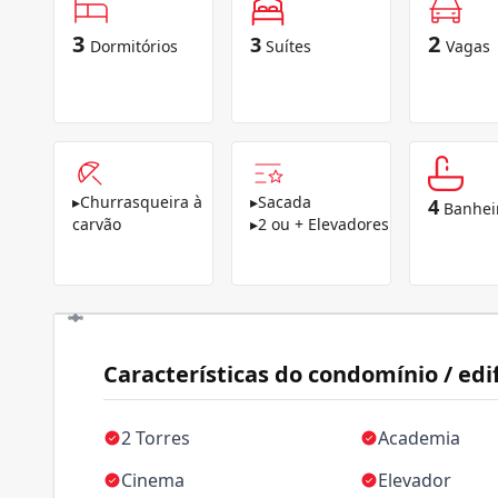
3
2
3
Dormitórios
Suítes
Vagas
▸
Churrasqueira à
▸
Sacada
4
Banhei
carvão
▸
2 ou + Elevadores
Características do condomínio / edif
2 Torres
Academia
Cinema
Elevador