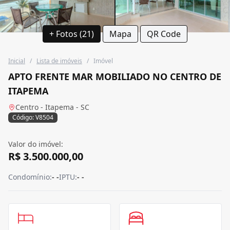
+ Fotos (21)
Mapa
QR Code
Inicial
/
Lista de imóveis
/
Imóvel
APTO FRENTE MAR MOBILIADO NO CENTRO DE
ITAPEMA
Centro - Itapema - SC
Código: V8504
Valor do imóvel:
R$ 3.500.000,00
Condomínio:
- -
IPTU:
- -