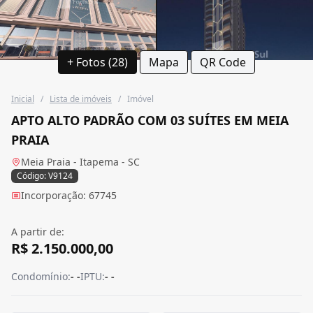
+ Fotos (28)
Mapa
QR Code
Inicial
/
Lista de imóveis
/
Imóvel
APTO ALTO PADRÃO COM 03 SUÍTES EM MEIA
PRAIA
Meia Praia - Itapema - SC
Código: V9124
Incorporação: 67745
A partir de:
R$ 2.150.000,00
Condomínio:
- -
IPTU:
- -