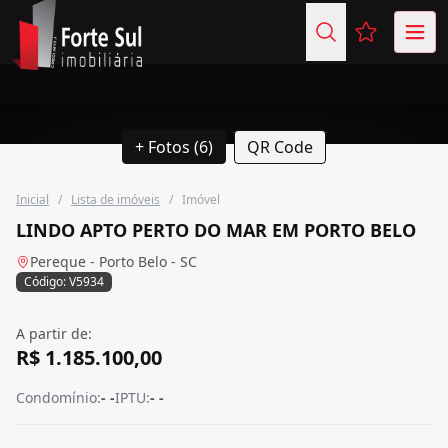
Favoritos (
+ Fotos (6)
QR Code
Inicial
/
Lista de imóveis
/
Imóvel
LINDO APTO PERTO DO MAR EM PORTO BELO
Pereque - Porto Belo - SC
Código: V5934
A partir de:
R$ 1.185.100,00
Condomínio:
- -
IPTU:
- -