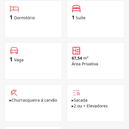
1
1
Dormitório
Suíte
1
67,54
m²
Vaga
Área Privativa
▸
Churrasqueira à carvão
▸
Sacada
▸
2 ou + Elevadores