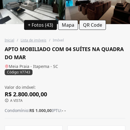
+ Fotos (43)
Mapa
QR Code
Inicial
/
Lista de imóveis
/
Imóvel
APTO MOBILIADO COM 04 SUÍTES NA QUADRA
DO MAR
Meia Praia - Itapema - SC
Código: V7743
Valor do imóvel:
R$ 2.800.000,00
A VISTA
Condomínio:
R$ 1.000,00
IPTU:
- -