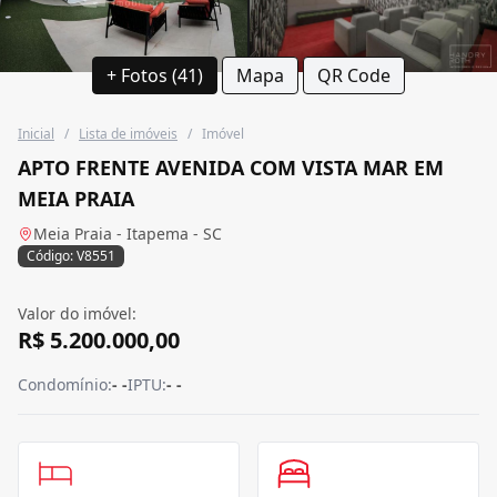
+ Fotos (41)
Mapa
QR Code
Inicial
/
Lista de imóveis
/
Imóvel
APTO FRENTE AVENIDA COM VISTA MAR EM
MEIA PRAIA
Meia Praia - Itapema - SC
Código: V8551
Valor do imóvel:
R$ 5.200.000,00
Condomínio:
- -
IPTU:
- -