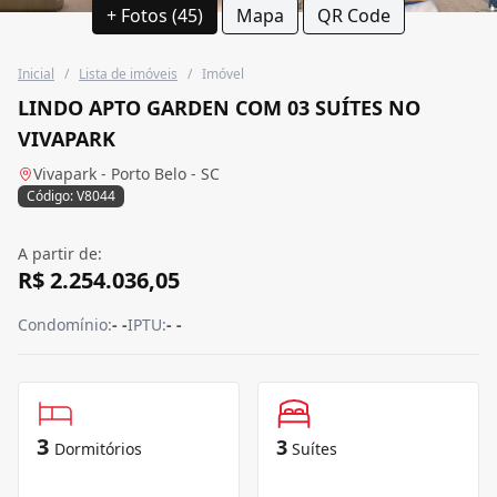
+ Fotos (45)
Mapa
QR Code
Inicial
/
Lista de imóveis
/
Imóvel
LINDO APTO GARDEN COM 03 SUÍTES NO
VIVAPARK
Vivapark - Porto Belo - SC
Código: V8044
A partir de:
R$ 2.254.036,05
Condomínio:
- -
IPTU:
- -
3
3
Dormitórios
Suítes