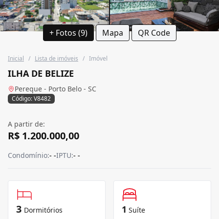
+ Fotos (9)
Mapa
QR Code
Inicial
/
Lista de imóveis
/
Imóvel
ILHA DE BELIZE
Pereque - Porto Belo - SC
Código: V8482
A partir de:
R$ 1.200.000,00
Condomínio:
- -
IPTU:
- -
3
1
Dormitórios
Suíte