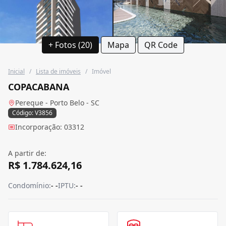
+ Fotos (20)
Mapa
QR Code
Inicial
/
Lista de imóveis
/
Imóvel
COPACABANA
Pereque - Porto Belo - SC
Código: V3856
Incorporação: 03312
A partir de:
R$ 1.784.624,16
Condomínio:
- -
IPTU:
- -