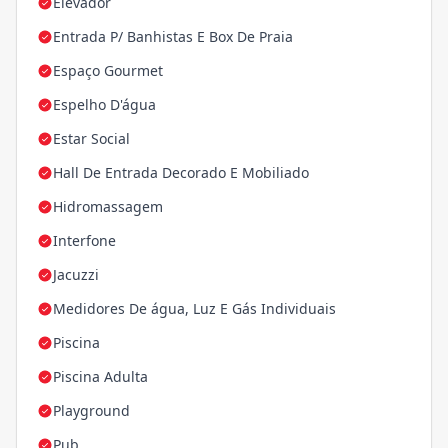
Elevador
Entrada P/ Banhistas E Box De Praia
Espaço Gourmet
Espelho D'água
Estar Social
Hall De Entrada Decorado E Mobiliado
Hidromassagem
Interfone
Jacuzzi
Medidores De água, Luz E Gás Individuais
Piscina
Piscina Adulta
Playground
Pub