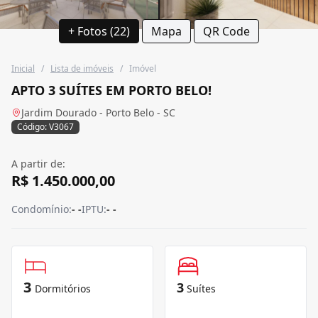
+ Fotos (22)
Mapa
QR Code
Inicial
/
Lista de imóveis
/
Imóvel
APTO 3 SUÍTES EM PORTO BELO!
Jardim Dourado - Porto Belo - SC
Código: V3067
A partir de:
R$ 1.450.000,00
Condomínio:
- -
IPTU:
- -
3
3
Dormitórios
Suítes