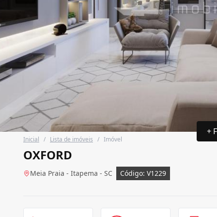
+ 
Inicial
/
Lista de imóveis
/
Imóvel
OXFORD
Meia Praia - Itapema - SC
Código: V1229