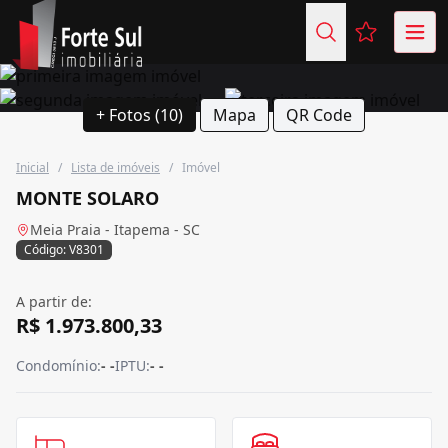
Favoritos (
+ Fotos (10)
Mapa
QR Code
Inicial
/
Lista de imóveis
/
Imóvel
MONTE SOLARO
Meia Praia - Itapema - SC
Código: V8301
A partir de:
R$ 1.973.800,33
Condomínio:
- -
IPTU:
- -