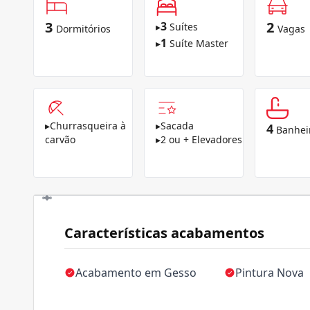
3
2
3
▸
Suítes
Dormitórios
Vagas
1
▸
Suíte Master
▸
Churrasqueira à
▸
Sacada
4
Banhei
carvão
▸
2 ou + Elevadores
Características acabamentos
Acabamento em Gesso
Pintura Nova