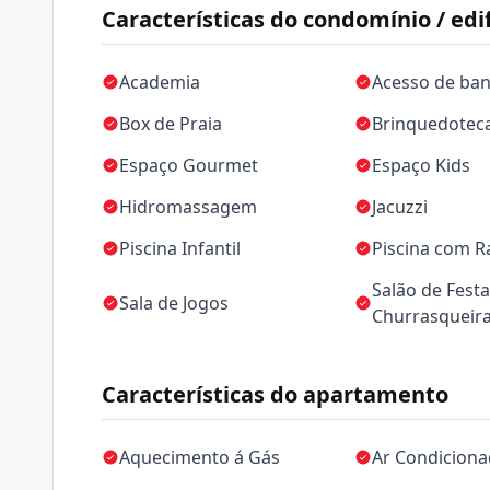
Características do condomínio / edif
Academia
Acesso de ban
Box de Praia
Brinquedotec
Espaço Gourmet
Espaço Kids
Hidromassagem
Jacuzzi
Piscina Infantil
Piscina com R
Salão de Festa
Sala de Jogos
Churrasqueir
Características do apartamento
Aquecimento á Gás
Ar Condicion