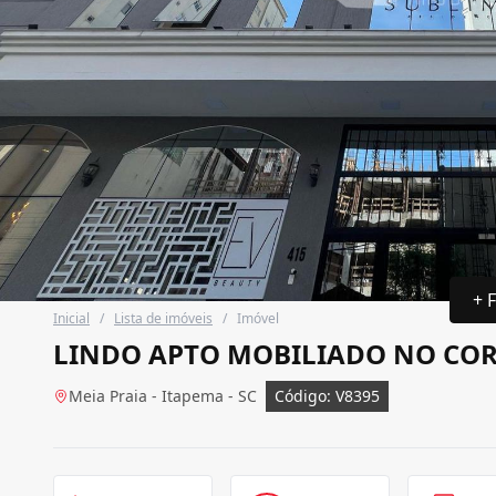
+ 
Inicial
/
Lista de imóveis
/
Imóvel
LINDO APTO MOBILIADO NO COR
Meia Praia - Itapema - SC
Código: V8395