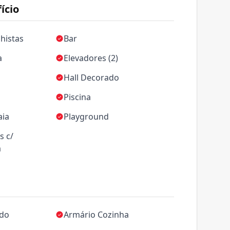
ício
histas
Bar
a
Elevadores (2)
Hall Decorado
Piscina
aia
Playground
s c/
a
ado
Armário Cozinha