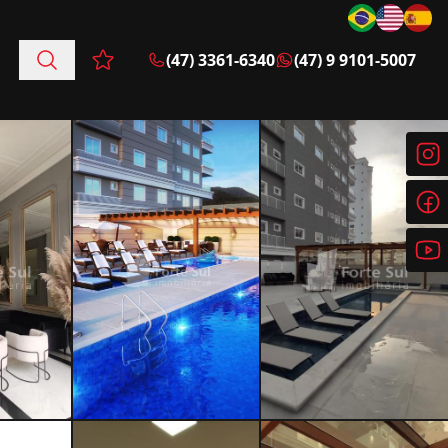
(47) 3361-6340
(47) 9 9101-5007
Favoritos (0 itens)