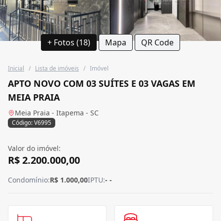
+ Fotos (18)
Mapa
QR Code
Inicial
/
Lista de imóveis
/
Imóvel
APTO NOVO COM 03 SUÍTES E 03 VAGAS EM
MEIA PRAIA
Meia Praia - Itapema - SC
Código: V6995
Valor do imóvel:
R$ 2.200.000,00
Condomínio:
R$ 1.000,00
IPTU:
- -