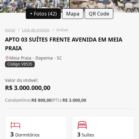
+ Fotos (42)
Mapa
QR Code
Inicial
/
Lista de imóveis
/
Imóvel
APTO 03 SUÍTES FRENTE AVENIDA EM MEIA
PRAIA
Meia Praia - Itapema - SC
Código: V8535
Valor do imóvel:
R$ 3.000.000,00
Condomínio:
R$ 800,00
IPTU:
R$ 3.000,00
3
3
Dormitórios
Suítes