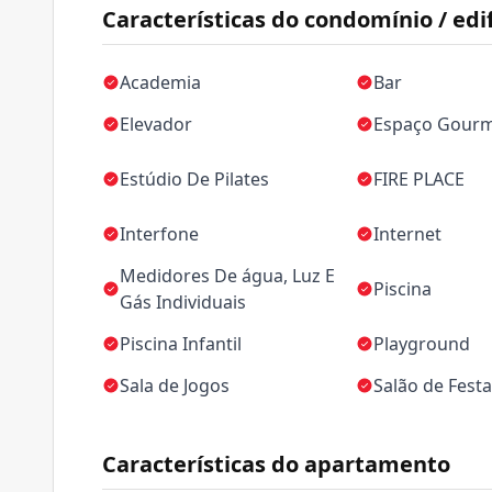
Características do condomínio / edif
Academia
Bar
Elevador
Espaço Gour
Estúdio De Pilates
FIRE PLACE
Interfone
Internet
Medidores De água, Luz E
Piscina
Gás Individuais
Piscina Infantil
Playground
Sala de Jogos
Salão de Fest
Características do apartamento