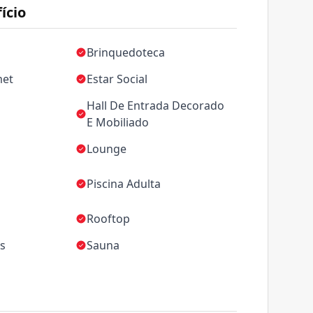
ício
Brinquedoteca
met
Estar Social
Hall De Entrada Decorado
E Mobiliado
Lounge
Piscina Adulta
Rooftop
as
Sauna