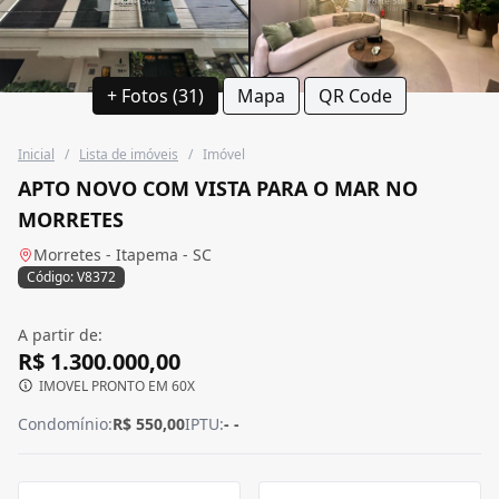
+ Fotos (31)
Mapa
QR Code
Inicial
/
Lista de imóveis
/
Imóvel
APTO NOVO COM VISTA PARA O MAR NO
MORRETES
Morretes - Itapema - SC
Código: V8372
A partir de:
R$ 1.300.000,00
IMOVEL PRONTO EM 60X
Condomínio:
R$ 550,00
IPTU:
- -