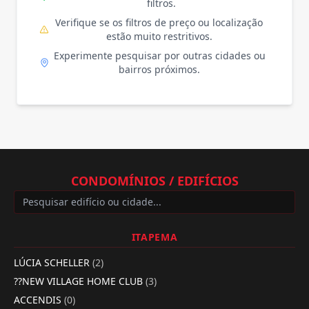
filtros.
Verifique se os filtros de preço ou localização
estão muito restritivos.
Experimente pesquisar por outras cidades ou
bairros próximos.
CONDOMÍNIOS / EDIFÍCIOS
ITAPEMA
LÚCIA SCHELLER
(2)
??NEW VILLAGE HOME CLUB
(3)
ACCENDIS
(0)