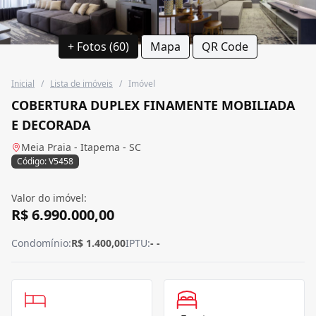
+ Fotos (60)
Mapa
QR Code
Inicial
/
Lista de imóveis
/
Imóvel
COBERTURA DUPLEX FINAMENTE MOBILIADA
E DECORADA
Meia Praia - Itapema - SC
Código: V5458
Valor do imóvel:
R$ 6.990.000,00
Condomínio:
R$ 1.400,00
IPTU:
- -