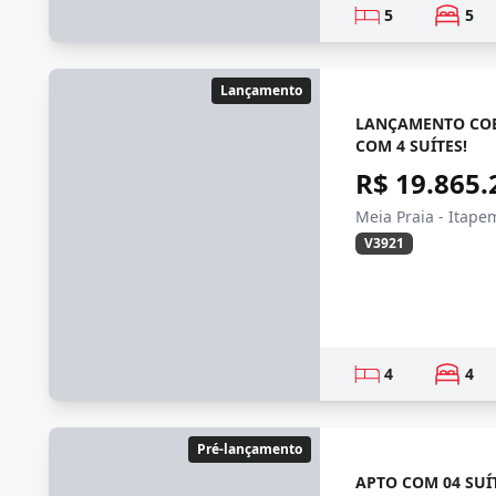
5
5
Lançamento
LANÇAMENTO COB
COM 4 SUÍTES!
R$ 19.865.
Meia Praia - Itape
V3921
4
4
Pré-lançamento
APTO COM 04 SUÍ