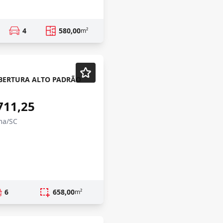
4
580,00
m²
ERTURA ALTO PADRÃO
711,25
ma/SC
6
658,00
m²