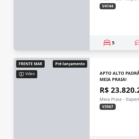
V4144
5
FRENTE MAR
Pré-lançamento
APTO ALTO PADRÃ
Vídeo
MEIA PRAIA!
R$ 23.820.
Meia Praia - Itape
V3567