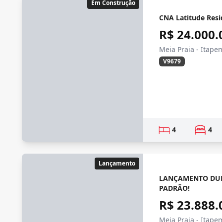
Em Construção
CNA Latitude Resi
R$ 24.000.
Meia Praia - Itape
V9679
4
4
Lançamento
LANÇAMENTO DUP
PADRÃO!
R$ 23.888.
Meia Praia - Itape