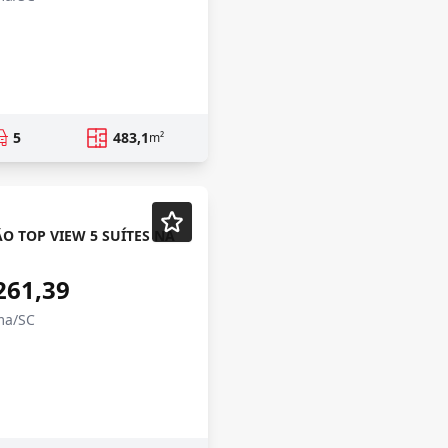
5
483,1
m²
O TOP VIEW 5 SUÍTES NA
261,39
ma/SC