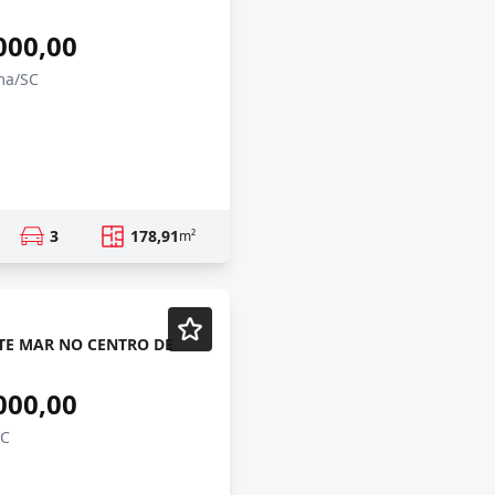
000,00
ma/SC
3
178,91
m²
TE MAR NO CENTRO DE
000,00
SC