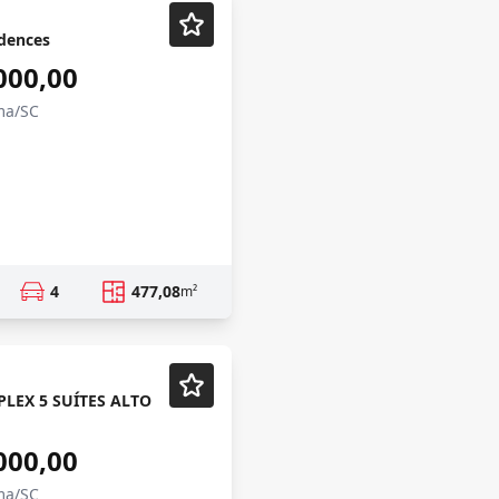
dences
000,00
ma/SC
4
477,08
m²
LEX 5 SUÍTES ALTO
000,00
ma/SC