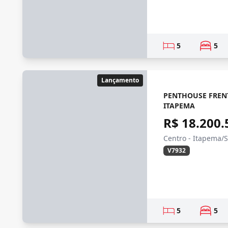
5
5
Lançamento
PENTHOUSE FREN
ITAPEMA
R$ 18.200.
Centro - Itapema/
V7932
5
5