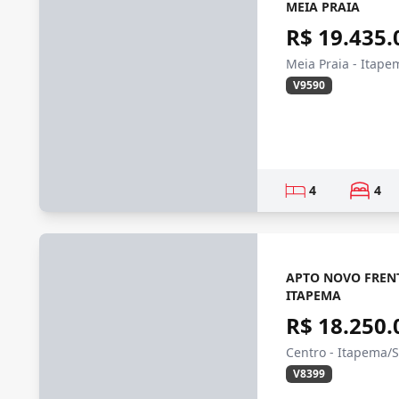
MEIA PRAIA
R$ 19.435.
Meia Praia - Itape
V9590
4
4
APTO NOVO FREN
ITAPEMA
R$ 18.250.
Centro - Itapema/
V8399