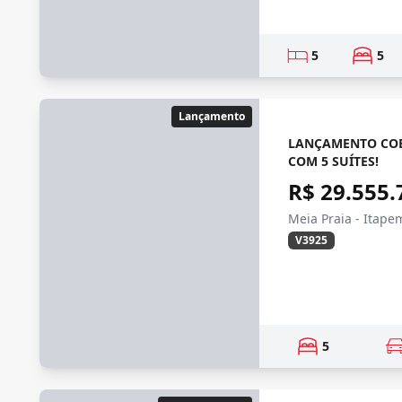
5
5
Lançamento
LANÇAMENTO COB
COM 5 SUÍTES!
R$ 29.555.
Meia Praia - Itape
V3925
5