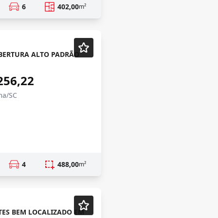
6
402,00
m²
ERTURA ALTO PADRÃO
256,22
ma/SC
4
488,00
m²
TES BEM LOCALIZADO EM